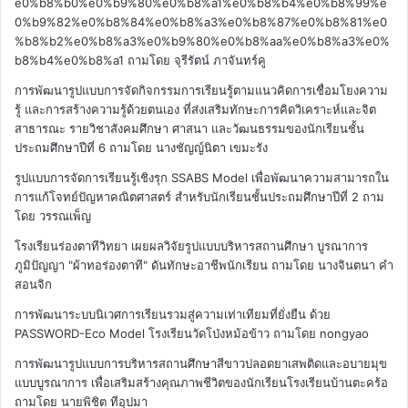
e0%b8%b0%e0%b9%80%e0%b8%a1%e0%b8%b4%e0%b8%99%e
0%b9%82%e0%b8%84%e0%b8%a3%e0%b8%87%e0%b8%81%e0
%b8%b2%e0%b8%a3%e0%b9%80%e0%b8%aa%e0%b8%a3%e0%
b8%b4%e0%b8%a1
ถามโดย จุรีรัตน์ ภาจันทร์คู
การพัฒนารูปแบบการจัดกิจกรรมการเรียนรู้ตามแนวคิดการเชื่อมโยงความ
รู้ และการสร้างความรู้ด้วยตนเอง ที่ส่งเสริมทักษะการคิดวิเคราะห์และจิต
สาธารณะ รายวิชาสังคมศึกษา ศาสนา และวัฒนธรรมของนักเรียนชั้น
ประถมศึกษาปีที่ 6
ถามโดย นางชัญญ์นิตา เขมะรัง
รูปแบบการจัดการเรียนรู้เชิงรุก SSABS Model เพื่อพัฒนาความสามารถใน
การแก้โจทย์ปัญหาคณิตศาสตร์ สำหรับนักเรียนชั้นประถมศึกษาปีที่ 2
ถาม
โดย วรรณเพ็ญ
โรงเรียนร่องตาทีวิทยา เผยผลวิจัยรูปแบบบริหารสถานศึกษา บูรณาการ
ภูมิปัญญา "ผ้าทอร่องตาที" ดันทักษะอาชีพนักเรียน
ถามโดย นางจินตนา คำ
สอนจิก
การพัฒนาระบบนิเวศการเรียนรวมสู่ความเท่าเทียมที่ยั่งยืน ด้วย
PASSWORD-Eco Model โรงเรียนวัดโป่งหม้อข้าว
ถามโดย nongyao
การพัฒนารูปแบบการบริหารสถานศึกษาสีขาวปลอดยาเสพติดและอบายมุข
แบบบูรณาการ เพื่อเสริมสร้างคุณภาพชีวิตของนักเรียนโรงเรียนบ้านตะคร้อ
ถามโดย นายพิชิต ทีอุปมา