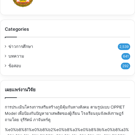
Categories
ข่าวการศึกษา
2,539
บทความ
641
ข้อสอบ
292
เผยแพร่งานวิจัย
การประเมินโครงการเสริมสร้างภูมิคุ้มกันทางสังคม ตามรูปแบบ CIPPIET
Model เพื่อป้องกันปัญหายาเสพติดของผู้เรียน โรงเรียนจุมจังพลังราษฎร์
ถามโดย จุรีรัตน์ ภาจันทร์คู
%e0%b8%81%e0%b8%b2%e0%b8%a3%e0%b8%9b%e0%b8%a3%