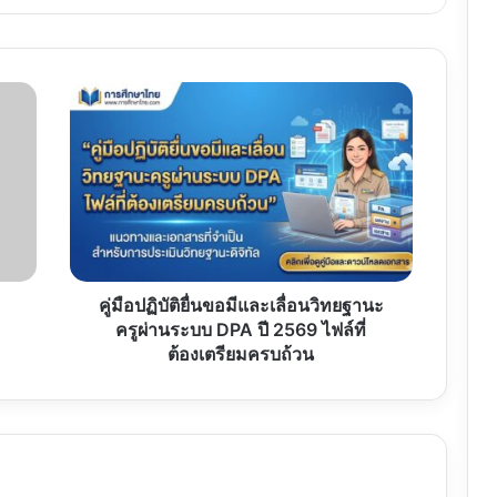
คู่มือ
ปฏิบัติ
ยื่น
ขอ
มี
และ
เลื่อน
วิทยฐานะ
ครู
ผ่าน
คู่มือปฏิบัติยื่นขอมีและเลื่อนวิทยฐานะ
ระบบ
ครูผ่านระบบ DPA ปี 2569 ไฟล์ที่
DPA
ต้องเตรียมครบถ้วน
ปี
2569
ไฟล์
ที่
ต้องเต
รี