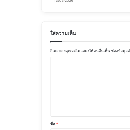
13/05/2026
ใส่ความเห็น
อีเมลของคุณจะไม่แสดงให้คนอื่นเห็น
ช่องข้อมูล
ค
ว
า
ม
เ
ห็
น
*
ชื่อ
*