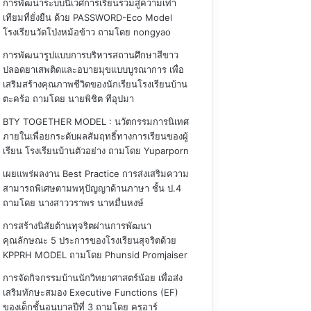
การพัฒนาระบบนิเวศการเรียนรวมสู่ความเท่า
เทียมที่ยั่งยืน ด้วย PASSWORD-Eco Model
โรงเรียนวัดโป่งหม้อข้าว
ถามโดย nongyao
การพัฒนารูปแบบการบริหารสถานศึกษาสีขาว
ปลอดยาเสพติดและอบายมุขแบบบูรณาการ เพื่อ
เสริมสร้างคุณภาพชีวิตของนักเรียนโรงเรียนบ้าน
ตะคร้อ
ถามโดย นายพิชิต ทีอุปมา
BTY TOGETHER MODEL : นวัตกรรมการนิเทศ
ภายในเพื่อยกระดับผลสัมฤทธิ์ทางการเรียนของผู้
เรียน โรงเรียนบ้านตัวอย่าง
ถามโดย Yuparporn
เผยแพร่ผลงาน Best Practice การส่งเสริมความ
สามารถพิเศษตามพหุปัญญาด้านภาษา ชั้น ป.4
ถามโดย นางสาววราพร นาหมื่นหงษ์
การสร้างนิสัยต้านทุจริตผ่านการพัฒนา
คุณลักษณะ 5 ประการของโรงเรียนสุจริตด้วย
KPPRH MODEL
ถามโดย Phunsid Promjaiser
การจัดกิจกรรมบ้านนักวิทยาศาสตร์น้อย เพื่อส่ง
เสริมทักษะสมอง Executive Functions (EF)
ของเด็กชั้นอนุบาลปีที่ 3
ถามโดย ครูอาร์