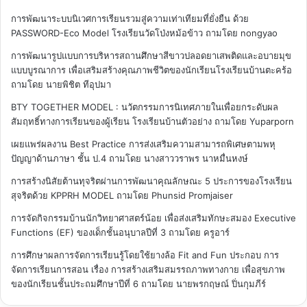
การพัฒนาระบบนิเวศการเรียนรวมสู่ความเท่าเทียมที่ยั่งยืน ด้วย
PASSWORD-Eco Model โรงเรียนวัดโป่งหม้อข้าว
ถามโดย nongyao
การพัฒนารูปแบบการบริหารสถานศึกษาสีขาวปลอดยาเสพติดและอบายมุข
แบบบูรณาการ เพื่อเสริมสร้างคุณภาพชีวิตของนักเรียนโรงเรียนบ้านตะคร้อ
ถามโดย นายพิชิต ทีอุปมา
BTY TOGETHER MODEL : นวัตกรรมการนิเทศภายในเพื่อยกระดับผล
สัมฤทธิ์ทางการเรียนของผู้เรียน โรงเรียนบ้านตัวอย่าง
ถามโดย Yuparporn
เผยแพร่ผลงาน Best Practice การส่งเสริมความสามารถพิเศษตามพหุ
ปัญญาด้านภาษา ชั้น ป.4
ถามโดย นางสาววราพร นาหมื่นหงษ์
การสร้างนิสัยต้านทุจริตผ่านการพัฒนาคุณลักษณะ 5 ประการของโรงเรียน
สุจริตด้วย KPPRH MODEL
ถามโดย Phunsid Promjaiser
การจัดกิจกรรมบ้านนักวิทยาศาสตร์น้อย เพื่อส่งเสริมทักษะสมอง Executive
Functions (EF) ของเด็กชั้นอนุบาลปีที่ 3
ถามโดย ครูอาร์
การศึกษาผลการจัดการเรียนรู้โดยใช้ยางล้อ Fit and Fun ประกอบ การ
จัดการเรียนการสอน เรื่อง การสร้างเสริมสมรรถภาพทางกาย เพื่อสุขภาพ
ของนักเรียนชั้นประถมศึกษาปีที่ 6
ถามโดย นายพรกฤษณ์ ปิ่นกุมภีร์