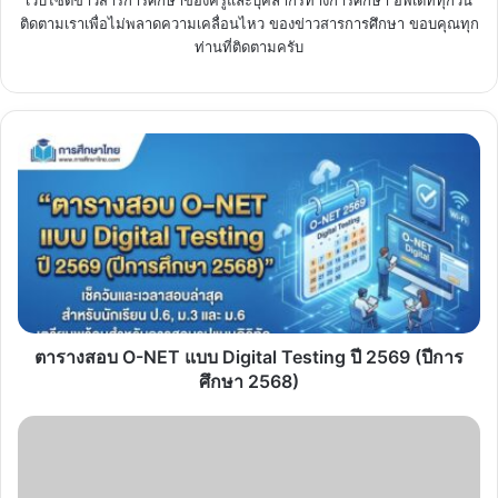
ติดตามเราเพื่อไม่พลาดความเคลื่อนไหว ของข่าวสารการศึกษา ขอบคุณทุก
ท่านที่ติดตามครับ
ตาราง
สอบ
O-
NET
แบบ
Digital
Testing
ปี
2569
(ปี
ตารางสอบ O-NET แบบ Digital Testing ปี 2569 (ปีการ
การ
ศึกษา 2568)
ศึกษา
2568)
ลิงก์
หลัก
ประกาศ
ผล