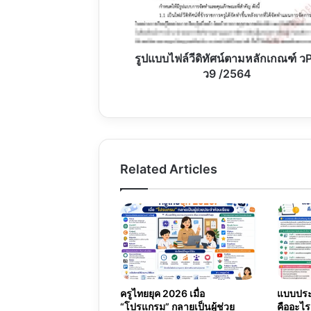
ตาม
หลัก
เกณฑ์
วPA
รูปแบบไฟล์วีดิทัศน์ตามหลักเกณฑ์ ว
ว9
ว9 /2564
/2564
Related Articles
ครูไทยยุค 2026 เมื่อ
แบบประเ
“โปรแกรม” กลายเป็นผู้ช่วย
คืออะไร