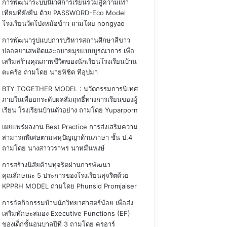
การพัฒนาระบบนิเวศการเรียนรวมสู่ความเท่า
เทียมที่ยั่งยืน ด้วย PASSWORD-Eco Model
โรงเรียนวัดโป่งหม้อข้าว
ถามโดย nongyao
การพัฒนารูปแบบการบริหารสถานศึกษาสีขาว
ปลอดยาเสพติดและอบายมุขแบบบูรณาการ เพื่อ
เสริมสร้างคุณภาพชีวิตของนักเรียนโรงเรียนบ้าน
ตะคร้อ
ถามโดย นายพิชิต ทีอุปมา
BTY TOGETHER MODEL : นวัตกรรมการนิเทศ
ภายในเพื่อยกระดับผลสัมฤทธิ์ทางการเรียนของผู้
เรียน โรงเรียนบ้านตัวอย่าง
ถามโดย Yuparporn
เผยแพร่ผลงาน Best Practice การส่งเสริมความ
สามารถพิเศษตามพหุปัญญาด้านภาษา ชั้น ป.4
ถามโดย นางสาววราพร นาหมื่นหงษ์
การสร้างนิสัยต้านทุจริตผ่านการพัฒนา
คุณลักษณะ 5 ประการของโรงเรียนสุจริตด้วย
KPPRH MODEL
ถามโดย Phunsid Promjaiser
การจัดกิจกรรมบ้านนักวิทยาศาสตร์น้อย เพื่อส่ง
เสริมทักษะสมอง Executive Functions (EF)
ของเด็กชั้นอนุบาลปีที่ 3
ถามโดย ครูอาร์