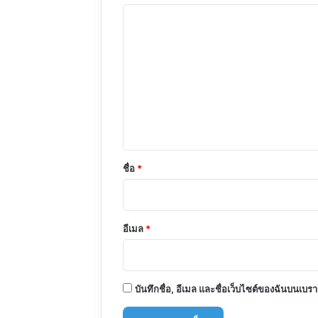
ค
ว
า
ม
เ
ห็
น
*
ชื่อ
*
อีเมล
*
บันทึกชื่อ, อีเมล และชื่อเว็บไซต์ของฉันบนเบร