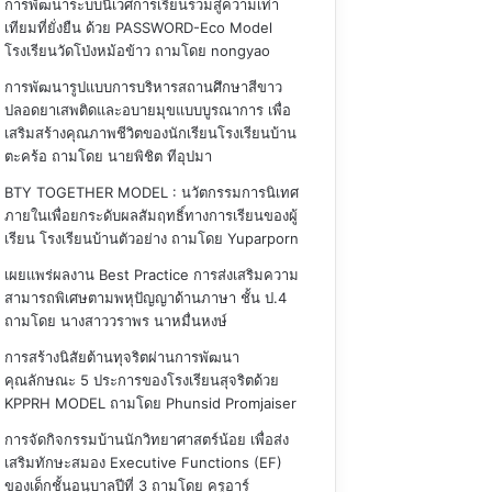
การพัฒนาระบบนิเวศการเรียนรวมสู่ความเท่า
เทียมที่ยั่งยืน ด้วย PASSWORD-Eco Model
โรงเรียนวัดโป่งหม้อข้าว
ถามโดย nongyao
การพัฒนารูปแบบการบริหารสถานศึกษาสีขาว
ปลอดยาเสพติดและอบายมุขแบบบูรณาการ เพื่อ
เสริมสร้างคุณภาพชีวิตของนักเรียนโรงเรียนบ้าน
ตะคร้อ
ถามโดย นายพิชิต ทีอุปมา
BTY TOGETHER MODEL : นวัตกรรมการนิเทศ
ภายในเพื่อยกระดับผลสัมฤทธิ์ทางการเรียนของผู้
เรียน โรงเรียนบ้านตัวอย่าง
ถามโดย Yuparporn
เผยแพร่ผลงาน Best Practice การส่งเสริมความ
สามารถพิเศษตามพหุปัญญาด้านภาษา ชั้น ป.4
ถามโดย นางสาววราพร นาหมื่นหงษ์
การสร้างนิสัยต้านทุจริตผ่านการพัฒนา
คุณลักษณะ 5 ประการของโรงเรียนสุจริตด้วย
KPPRH MODEL
ถามโดย Phunsid Promjaiser
การจัดกิจกรรมบ้านนักวิทยาศาสตร์น้อย เพื่อส่ง
เสริมทักษะสมอง Executive Functions (EF)
ของเด็กชั้นอนุบาลปีที่ 3
ถามโดย ครูอาร์