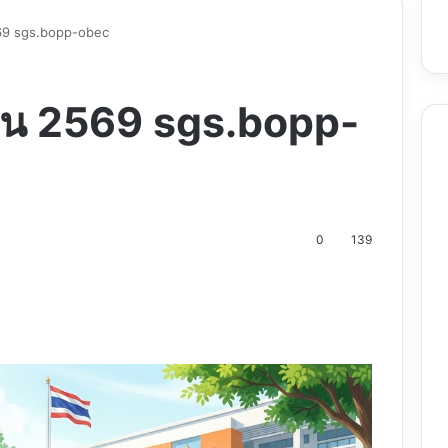
69 sgs.bopp-obec
ยน 2569 sgs.bopp-
0
139
nt