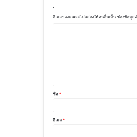
อีเมลของคุณจะไม่แสดงให้คนอื่นเห็น
ช่องข้อมูล
ค
ว
า
ม
เ
ห็
น
*
ชื่อ
*
อีเมล
*