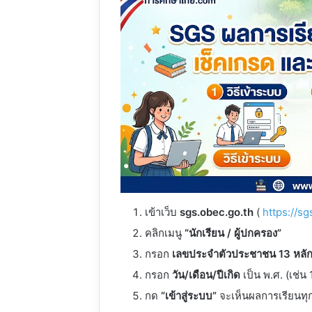
เข้าเว็บ
sgs.obec.go.th
(
https://s
คลิกเมนู
“นักเรียน / ผู้ปกครอง”
กรอก
เลขประจำตัวประชาชน 13 หลั
กรอก
วัน/เดือน/ปีเกิด
เป็น พ.ศ. (เช่น
กด
“เข้าสู่ระบบ”
จะเห็นผลการเรียนทุ