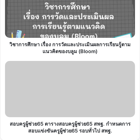
การ
วัด
และ
ประเมิน
ผล
การ
เรียน
วิชาการศึกษา เรื่อง การวัดและประเมินผลการเรียนรู้ตาม
รู้
แนวคิดของบลูม (Bloom)
ตาม
แนวคิด
สอบ
ขอ
ครู
งบ
ผู้
ลูม
ช่วย65
(Bloom)
ตาราง
สอบ
ครู
ผู้
ช่วย65
สพฐ.
สอบครูผู้ช่วย65 ตารางสอบครูผู้ช่วย65 สพฐ. กำหนดการ
กำหนดการ
สอบแข่งขันครูผู้ช่วย65 รอบทั่วไป สพฐ.
สอบ