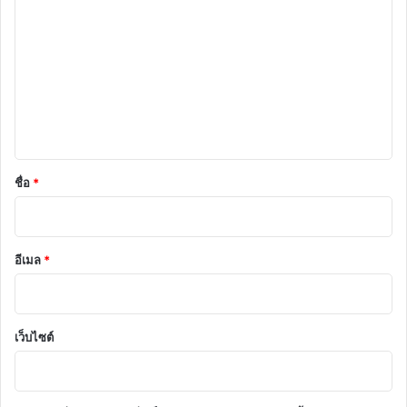
ว
า
ม
เ
ห็
น
*
ชื่อ
*
อีเมล
*
เว็บไซต์