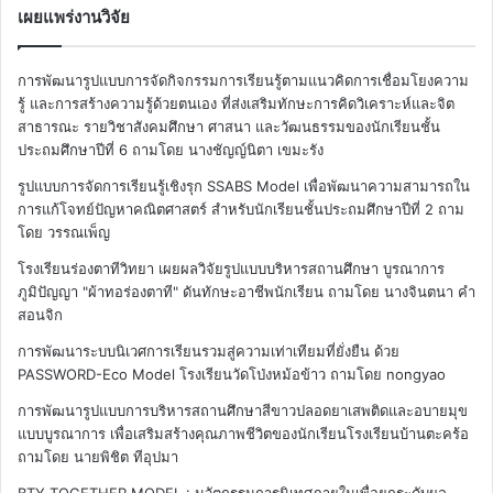
เผยแพร่งานวิจัย
การพัฒนารูปแบบการจัดกิจกรรมการเรียนรู้ตามแนวคิดการเชื่อมโยงความ
รู้ และการสร้างความรู้ด้วยตนเอง ที่ส่งเสริมทักษะการคิดวิเคราะห์และจิต
สาธารณะ รายวิชาสังคมศึกษา ศาสนา และวัฒนธรรมของนักเรียนชั้น
ประถมศึกษาปีที่ 6
ถามโดย นางชัญญ์นิตา เขมะรัง
รูปแบบการจัดการเรียนรู้เชิงรุก SSABS Model เพื่อพัฒนาความสามารถใน
การแก้โจทย์ปัญหาคณิตศาสตร์ สำหรับนักเรียนชั้นประถมศึกษาปีที่ 2
ถาม
โดย วรรณเพ็ญ
โรงเรียนร่องตาทีวิทยา เผยผลวิจัยรูปแบบบริหารสถานศึกษา บูรณาการ
ภูมิปัญญา "ผ้าทอร่องตาที" ดันทักษะอาชีพนักเรียน
ถามโดย นางจินตนา คำ
สอนจิก
การพัฒนาระบบนิเวศการเรียนรวมสู่ความเท่าเทียมที่ยั่งยืน ด้วย
PASSWORD-Eco Model โรงเรียนวัดโป่งหม้อข้าว
ถามโดย nongyao
การพัฒนารูปแบบการบริหารสถานศึกษาสีขาวปลอดยาเสพติดและอบายมุข
แบบบูรณาการ เพื่อเสริมสร้างคุณภาพชีวิตของนักเรียนโรงเรียนบ้านตะคร้อ
ถามโดย นายพิชิต ทีอุปมา
BTY TOGETHER MODEL : นวัตกรรมการนิเทศภายในเพื่อยกระดับผล