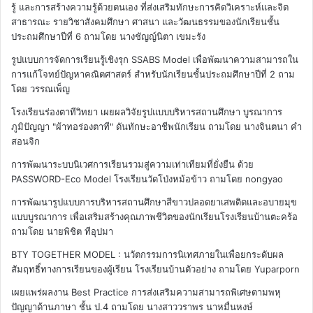
รู้ และการสร้างความรู้ด้วยตนเอง ที่ส่งเสริมทักษะการคิดวิเคราะห์และจิต
สาธารณะ รายวิชาสังคมศึกษา ศาสนา และวัฒนธรรมของนักเรียนชั้น
ประถมศึกษาปีที่ 6
ถามโดย นางชัญญ์นิตา เขมะรัง
รูปแบบการจัดการเรียนรู้เชิงรุก SSABS Model เพื่อพัฒนาความสามารถใน
การแก้โจทย์ปัญหาคณิตศาสตร์ สำหรับนักเรียนชั้นประถมศึกษาปีที่ 2
ถาม
โดย วรรณเพ็ญ
โรงเรียนร่องตาทีวิทยา เผยผลวิจัยรูปแบบบริหารสถานศึกษา บูรณาการ
ภูมิปัญญา "ผ้าทอร่องตาที" ดันทักษะอาชีพนักเรียน
ถามโดย นางจินตนา คำ
สอนจิก
การพัฒนาระบบนิเวศการเรียนรวมสู่ความเท่าเทียมที่ยั่งยืน ด้วย
PASSWORD-Eco Model โรงเรียนวัดโป่งหม้อข้าว
ถามโดย nongyao
การพัฒนารูปแบบการบริหารสถานศึกษาสีขาวปลอดยาเสพติดและอบายมุข
แบบบูรณาการ เพื่อเสริมสร้างคุณภาพชีวิตของนักเรียนโรงเรียนบ้านตะคร้อ
ถามโดย นายพิชิต ทีอุปมา
BTY TOGETHER MODEL : นวัตกรรมการนิเทศภายในเพื่อยกระดับผล
สัมฤทธิ์ทางการเรียนของผู้เรียน โรงเรียนบ้านตัวอย่าง
ถามโดย Yuparporn
เผยแพร่ผลงาน Best Practice การส่งเสริมความสามารถพิเศษตามพหุ
ปัญญาด้านภาษา ชั้น ป.4
ถามโดย นางสาววราพร นาหมื่นหงษ์