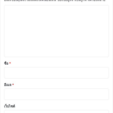
ค
ว
า
ม
เ
ห็
น
*
ชื่อ
*
อีเมล
*
เว็บไซต์