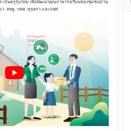
ล เป็นครูรุ่นใหม่ เพื่อพัฒนาคุณภาพโรงเรียนของชุมชนบ้าน
อว. สพฐ. กคศ. คุรุสภา และกสศ.