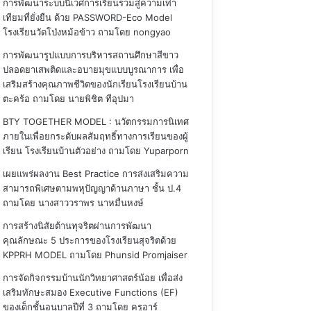
การพัฒนาระบบนิเวศการเรียนรวมสู่ความเท่า
เทียมที่ยั่งยืน ด้วย PASSWORD-Eco Model
โรงเรียนวัดโป่งหม้อข้าว
ถามโดย nongyao
การพัฒนารูปแบบการบริหารสถานศึกษาสีขาว
ปลอดยาเสพติดและอบายมุขแบบบูรณาการ เพื่อ
เสริมสร้างคุณภาพชีวิตของนักเรียนโรงเรียนบ้าน
ตะคร้อ
ถามโดย นายพิชิต ทีอุปมา
BTY TOGETHER MODEL : นวัตกรรมการนิเทศ
ภายในเพื่อยกระดับผลสัมฤทธิ์ทางการเรียนของผู้
เรียน โรงเรียนบ้านตัวอย่าง
ถามโดย Yuparporn
เผยแพร่ผลงาน Best Practice การส่งเสริมความ
สามารถพิเศษตามพหุปัญญาด้านภาษา ชั้น ป.4
ถามโดย นางสาววราพร นาหมื่นหงษ์
การสร้างนิสัยต้านทุจริตผ่านการพัฒนา
คุณลักษณะ 5 ประการของโรงเรียนสุจริตด้วย
KPPRH MODEL
ถามโดย Phunsid Promjaiser
การจัดกิจกรรมบ้านนักวิทยาศาสตร์น้อย เพื่อส่ง
เสริมทักษะสมอง Executive Functions (EF)
ของเด็กชั้นอนุบาลปีที่ 3
ถามโดย ครูอาร์