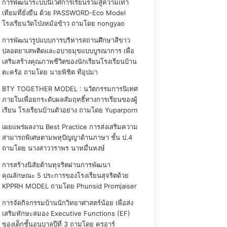
การพัฒนาระบบนิเวศการเรียนรวมสู่ความเท่า
เทียมที่ยั่งยืน ด้วย PASSWORD-Eco Model
โรงเรียนวัดโป่งหม้อข้าว
ถามโดย nongyao
การพัฒนารูปแบบการบริหารสถานศึกษาสีขาว
ปลอดยาเสพติดและอบายมุขแบบบูรณาการ เพื่อ
เสริมสร้างคุณภาพชีวิตของนักเรียนโรงเรียนบ้าน
ตะคร้อ
ถามโดย นายพิชิต ทีอุปมา
BTY TOGETHER MODEL : นวัตกรรมการนิเทศ
ภายในเพื่อยกระดับผลสัมฤทธิ์ทางการเรียนของผู้
เรียน โรงเรียนบ้านตัวอย่าง
ถามโดย Yuparporn
เผยแพร่ผลงาน Best Practice การส่งเสริมความ
สามารถพิเศษตามพหุปัญญาด้านภาษา ชั้น ป.4
ถามโดย นางสาววราพร นาหมื่นหงษ์
การสร้างนิสัยต้านทุจริตผ่านการพัฒนา
คุณลักษณะ 5 ประการของโรงเรียนสุจริตด้วย
KPPRH MODEL
ถามโดย Phunsid Promjaiser
การจัดกิจกรรมบ้านนักวิทยาศาสตร์น้อย เพื่อส่ง
เสริมทักษะสมอง Executive Functions (EF)
ของเด็กชั้นอนุบาลปีที่ 3
ถามโดย ครูอาร์