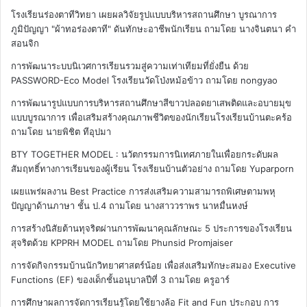
โรงเรียนร่องตาทีวิทยา เผยผลวิจัยรูปแบบบริหารสถานศึกษา บูรณาการ
ภูมิปัญญา "ผ้าทอร่องตาที" ดันทักษะอาชีพนักเรียน
ถามโดย นางจินตนา คำ
สอนจิก
การพัฒนาระบบนิเวศการเรียนรวมสู่ความเท่าเทียมที่ยั่งยืน ด้วย
PASSWORD-Eco Model โรงเรียนวัดโป่งหม้อข้าว
ถามโดย nongyao
การพัฒนารูปแบบการบริหารสถานศึกษาสีขาวปลอดยาเสพติดและอบายมุข
แบบบูรณาการ เพื่อเสริมสร้างคุณภาพชีวิตของนักเรียนโรงเรียนบ้านตะคร้อ
ถามโดย นายพิชิต ทีอุปมา
BTY TOGETHER MODEL : นวัตกรรมการนิเทศภายในเพื่อยกระดับผล
สัมฤทธิ์ทางการเรียนของผู้เรียน โรงเรียนบ้านตัวอย่าง
ถามโดย Yuparporn
เผยแพร่ผลงาน Best Practice การส่งเสริมความสามารถพิเศษตามพหุ
ปัญญาด้านภาษา ชั้น ป.4
ถามโดย นางสาววราพร นาหมื่นหงษ์
การสร้างนิสัยต้านทุจริตผ่านการพัฒนาคุณลักษณะ 5 ประการของโรงเรียน
สุจริตด้วย KPPRH MODEL
ถามโดย Phunsid Promjaiser
การจัดกิจกรรมบ้านนักวิทยาศาสตร์น้อย เพื่อส่งเสริมทักษะสมอง Executive
Functions (EF) ของเด็กชั้นอนุบาลปีที่ 3
ถามโดย ครูอาร์
การศึกษาผลการจัดการเรียนรู้โดยใช้ยางล้อ Fit and Fun ประกอบ การ