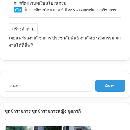
การพัฒนาบทเรียนโปรแกรม
เปิด
การศึกษาไทย
ถาม 5 ปี ago
•
เผยแพร่ผลงานวิชาการ
สร้างคำถาม
เผยแพร่ผลงานวิชาการ
ประชาสัมพันธ์ งาน
วิจัย
นวัตกรรม ผล
งานได้ที่นี่ฟรี
ค้
น
ห
า
สำ
ชุดข้าราชการ ชุดข้าราชการหญิง ชุดกากี
ห
รั
บ