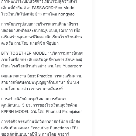
การพัฒนาระบบนิเวศการเรียนรวมสู่ความเท่า
เทียมที่ยั่งยืน ด้วย PASSWORD-Eco Model
โรงเรียนวัดโป่งหม้อข้าว
ถามโดย nongyao
การพัฒนารูปแบบการบริหารสถานศึกษาสีขาว
ปลอดยาเสพติดและอบายมุขแบบบูรณาการ เพื่อ
เสริมสร้างคุณภาพชีวิตของนักเรียนโรงเรียนบ้าน
ตะคร้อ
ถามโดย นายพิชิต ทีอุปมา
BTY TOGETHER MODEL : นวัตกรรมการนิเทศ
ภายในเพื่อยกระดับผลสัมฤทธิ์ทางการเรียนของผู้
เรียน โรงเรียนบ้านตัวอย่าง
ถามโดย Yuparporn
เผยแพร่ผลงาน Best Practice การส่งเสริมความ
สามารถพิเศษตามพหุปัญญาด้านภาษา ชั้น ป.4
ถามโดย นางสาววราพร นาหมื่นหงษ์
การสร้างนิสัยต้านทุจริตผ่านการพัฒนา
คุณลักษณะ 5 ประการของโรงเรียนสุจริตด้วย
KPPRH MODEL
ถามโดย Phunsid Promjaiser
การจัดกิจกรรมบ้านนักวิทยาศาสตร์น้อย เพื่อส่ง
เสริมทักษะสมอง Executive Functions (EF)
ของเด็กชั้นอนุบาลปีที่ 3
ถามโดย ครูอาร์