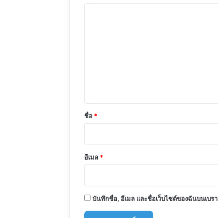
ค
ว
า
ม
เ
ห็
น
*
ชื่อ
*
อีเมล
*
บันทึกชื่อ, อีเมล และชื่อเว็บไซต์ของฉันบนเบร