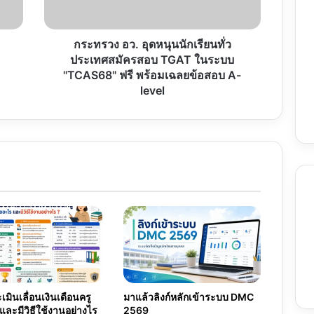
สอบ
TGAT
ใน
กระทรวง อว. อุดหนุนนักเรียนทั่ว
ระบบ
ประเทศสมัครสอบ TGAT ในระบบ
"TCAS68"
"TCAS68" ฟรี พร้อมเฉลยข้อสอบ A-
ฟรี
level
พร้อม
เฉลย
ข้อสอบ
A-
level
มินเลื่อนเงินเดือนครู
มาแล้วลิงก์หลักเข้าระบบ DMC
และมีวิธีใช้งานอย่างไร
2569