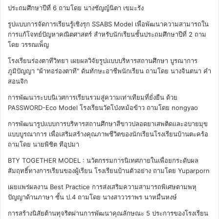
ประถมศึกษาปีที่ 6
ถามโดย นางชัญญ์นิตา เขมะรัง
รูปแบบการจัดการเรียนรู้เชิงรุก SSABS Model เพื่อพัฒนาความสามารถใน
การแก้โจทย์ปัญหาคณิตศาสตร์ สำหรับนักเรียนชั้นประถมศึกษาปีที่ 2
ถาม
โดย วรรณเพ็ญ
โรงเรียนร่องตาทีวิทยา เผยผลวิจัยรูปแบบบริหารสถานศึกษา บูรณาการ
ภูมิปัญญา "ผ้าทอร่องตาที" ดันทักษะอาชีพนักเรียน
ถามโดย นางจินตนา คำ
สอนจิก
การพัฒนาระบบนิเวศการเรียนรวมสู่ความเท่าเทียมที่ยั่งยืน ด้วย
PASSWORD-Eco Model โรงเรียนวัดโป่งหม้อข้าว
ถามโดย nongyao
การพัฒนารูปแบบการบริหารสถานศึกษาสีขาวปลอดยาเสพติดและอบายมุข
แบบบูรณาการ เพื่อเสริมสร้างคุณภาพชีวิตของนักเรียนโรงเรียนบ้านตะคร้อ
ถามโดย นายพิชิต ทีอุปมา
BTY TOGETHER MODEL : นวัตกรรมการนิเทศภายในเพื่อยกระดับผล
สัมฤทธิ์ทางการเรียนของผู้เรียน โรงเรียนบ้านตัวอย่าง
ถามโดย Yuparporn
เผยแพร่ผลงาน Best Practice การส่งเสริมความสามารถพิเศษตามพหุ
ปัญญาด้านภาษา ชั้น ป.4
ถามโดย นางสาววราพร นาหมื่นหงษ์
การสร้างนิสัยต้านทุจริตผ่านการพัฒนาคุณลักษณะ 5 ประการของโรงเรียน