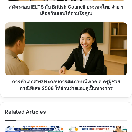
เลือก
สมัครสอบ IELTS กับ British Council ประเทศไทย ง่าย ๆ
วัน
เลือกวันสอบได้ตามใจคุณ
สอบ
ได้
การ
ตามใจ
ทำ
คุณ
เอกสาร
ประกอบ
การ
สัมภาษณ์
ภาค
ค
ครู
ผู้
การทำเอกสารประกอบการสัมภาษณ์ ภาค ค ครูผู้ช่วย
ช่วย
กรณีพิเศษ 2568 ให้อ่านง่ายและดูเป็นทางการ
กรณี
พิเศษ
2568
Related Articles
ให้
อ่าน
ง่าย
และ