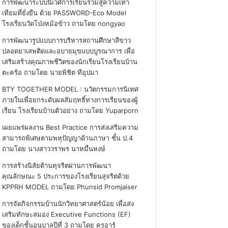
การพัฒนาระบบนิเวศการเรียนรวมสู่ความเท่า
เทียมที่ยั่งยืน ด้วย PASSWORD-Eco Model
โรงเรียนวัดโป่งหม้อข้าว
ถามโดย nongyao
การพัฒนารูปแบบการบริหารสถานศึกษาสีขาว
ปลอดยาเสพติดและอบายมุขแบบบูรณาการ เพื่อ
เสริมสร้างคุณภาพชีวิตของนักเรียนโรงเรียนบ้าน
ตะคร้อ
ถามโดย นายพิชิต ทีอุปมา
BTY TOGETHER MODEL : นวัตกรรมการนิเทศ
ภายในเพื่อยกระดับผลสัมฤทธิ์ทางการเรียนของผู้
เรียน โรงเรียนบ้านตัวอย่าง
ถามโดย Yuparporn
เผยแพร่ผลงาน Best Practice การส่งเสริมความ
สามารถพิเศษตามพหุปัญญาด้านภาษา ชั้น ป.4
ถามโดย นางสาววราพร นาหมื่นหงษ์
การสร้างนิสัยต้านทุจริตผ่านการพัฒนา
คุณลักษณะ 5 ประการของโรงเรียนสุจริตด้วย
KPPRH MODEL
ถามโดย Phunsid Promjaiser
การจัดกิจกรรมบ้านนักวิทยาศาสตร์น้อย เพื่อส่ง
เสริมทักษะสมอง Executive Functions (EF)
ของเด็กชั้นอนุบาลปีที่ 3
ถามโดย ครูอาร์