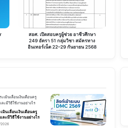
ผู้
ช่วย
อาชีวศึกษา
249
อัตรา
51
r
สอศ. เปิดสอบครูผู้ช่วย อาชีวศึกษา
กลุ่ม
249 อัตรา 51 กลุ่มวิชา สมัครทาง
วิชา
อินเทอร์เน็ต 22–29 กันยายน 2568
สมัคร
ทาง
อินเทอร์เน็ต
22–
29
กันยายน
2568
มินเลื่อนเงินเดือนครู
และมีวิธีใช้งานอย่างไร
/2026