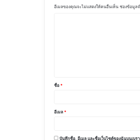
อีเมลของคุณจะไม่แสดงให้คนอื่นเห็น
ช่องข้อมูล
ค
ว
า
ม
เ
ห็
น
*
ชื่อ
*
อีเมล
*
บันทึกชื่อ, อีเมล และชื่อเว็บไซต์ของฉันบนเบร