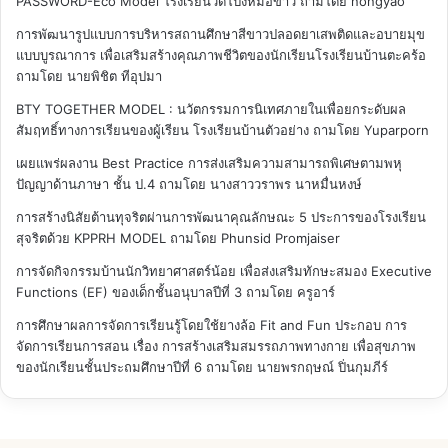
PASSWORD-Eco Model โรงเรียนวัดโป่งหม้อข้าว
ถามโดย nongyao
การพัฒนารูปแบบการบริหารสถานศึกษาสีขาวปลอดยาเสพติดและอบายมุข
แบบบูรณาการ เพื่อเสริมสร้างคุณภาพชีวิตของนักเรียนโรงเรียนบ้านตะคร้อ
ถามโดย นายพิชิต ทีอุปมา
BTY TOGETHER MODEL : นวัตกรรมการนิเทศภายในเพื่อยกระดับผล
สัมฤทธิ์ทางการเรียนของผู้เรียน โรงเรียนบ้านตัวอย่าง
ถามโดย Yuparporn
เผยแพร่ผลงาน Best Practice การส่งเสริมความสามารถพิเศษตามพหุ
ปัญญาด้านภาษา ชั้น ป.4
ถามโดย นางสาววราพร นาหมื่นหงษ์
การสร้างนิสัยต้านทุจริตผ่านการพัฒนาคุณลักษณะ 5 ประการของโรงเรียน
สุจริตด้วย KPPRH MODEL
ถามโดย Phunsid Promjaiser
การจัดกิจกรรมบ้านนักวิทยาศาสตร์น้อย เพื่อส่งเสริมทักษะสมอง Executive
Functions (EF) ของเด็กชั้นอนุบาลปีที่ 3
ถามโดย ครูอาร์
การศึกษาผลการจัดการเรียนรู้โดยใช้ยางล้อ Fit and Fun ประกอบ การ
จัดการเรียนการสอน เรื่อง การสร้างเสริมสมรรถภาพทางกาย เพื่อสุขภาพ
ของนักเรียนชั้นประถมศึกษาปีที่ 6
ถามโดย นายพรกฤษณ์ ปิ่นกุมภีร์