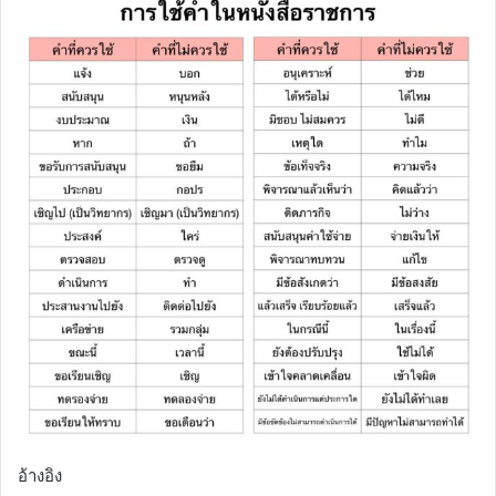
อ้างอิง