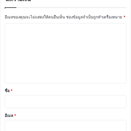
อีเมลของคุณจะไม่แสดงให้คนอื่นเห็น
ช่องข้อมูลจำเป็นถูกทำเครื่องหมาย
*
ค
ว
า
ม
เ
ห็
น
*
ชื่อ
*
อีเมล
*