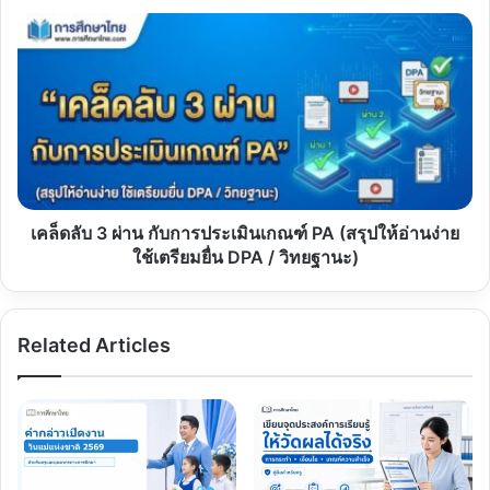
ของ
เคล็ด
คุณครู
ลับ
3
ผ่าน
กับ
การ
ประเมิน
เกณฑ์
PA
(สรุป
เคล็ดลับ 3 ผ่าน กับการประเมินเกณฑ์ PA (สรุปให้อ่านง่าย
ให้
ใช้เตรียมยื่น DPA / วิทยฐานะ)
อ่าน
ง่าย
ใช้
Related Articles
เตรียม
ยื่น
DPA
/
วิทยฐานะ)