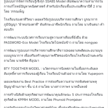
รูปแบบการจัดการเรียนรู้เชิงรุก SSABS Model เพื่อพัฒนาความสามารถใน
การแก้โจทย์ปัญหาคณิตศาสตร์ สำหรับนักเรียนชั้นประถมศึกษาปีที่ 2
ถาม
โดย วรรณเพ็ญ
โรงเรียนร่องตาทีวิทยา เผยผลวิจัยรูปแบบบริหารสถานศึกษา บูรณาการ
ภูมิปัญญา "ผ้าทอร่องตาที" ดันทักษะอาชีพนักเรียน
ถามโดย นางจินตนา คำ
สอนจิก
การพัฒนาระบบนิเวศการเรียนรวมสู่ความเท่าเทียมที่ยั่งยืน ด้วย
PASSWORD-Eco Model โรงเรียนวัดโป่งหม้อข้าว
ถามโดย nongyao
การพัฒนารูปแบบการบริหารสถานศึกษาสีขาวปลอดยาเสพติดและอบายมุข
แบบบูรณาการ เพื่อเสริมสร้างคุณภาพชีวิตของนักเรียนโรงเรียนบ้านตะคร้อ
ถามโดย นายพิชิต ทีอุปมา
BTY TOGETHER MODEL : นวัตกรรมการนิเทศภายในเพื่อยกระดับผล
สัมฤทธิ์ทางการเรียนของผู้เรียน โรงเรียนบ้านตัวอย่าง
ถามโดย Yuparporn
เผยแพร่ผลงาน Best Practice การส่งเสริมความสามารถพิเศษตามพหุ
ปัญญาด้านภาษา ชั้น ป.4
ถามโดย นางสาววราพร นาหมื่นหงษ์
การสร้างนิสัยต้านทุจริตผ่านการพัฒนาคุณลักษณะ 5 ประการของโรงเรียน
สุจริตด้วย KPPRH MODEL
ถามโดย Phunsid Promjaiser
การจัดกิจกรรมบ้านนักวิทยาศาสตร์น้อย เพื่อส่งเสริมทักษะสมอง Executive