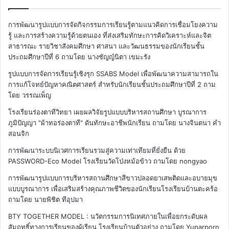
การพัฒนารูปแบบการจัดกิจกรรมการเรียนรู้ตามแนวคิดการเชื่อมโยงความ
รู้ และการสร้างความรู้ด้วยตนเอง ที่ส่งเสริมทักษะการคิดวิเคราะห์และจิต
สาธารณะ รายวิชาสังคมศึกษา ศาสนา และวัฒนธรรมของนักเรียนชั้น
ประถมศึกษาปีที่ 6
ถามโดย นางชัญญ์นิตา เขมะรัง
รูปแบบการจัดการเรียนรู้เชิงรุก SSABS Model เพื่อพัฒนาความสามารถใน
การแก้โจทย์ปัญหาคณิตศาสตร์ สำหรับนักเรียนชั้นประถมศึกษาปีที่ 2
ถาม
โดย วรรณเพ็ญ
โรงเรียนร่องตาทีวิทยา เผยผลวิจัยรูปแบบบริหารสถานศึกษา บูรณาการ
ภูมิปัญญา "ผ้าทอร่องตาที" ดันทักษะอาชีพนักเรียน
ถามโดย นางจินตนา คำ
สอนจิก
การพัฒนาระบบนิเวศการเรียนรวมสู่ความเท่าเทียมที่ยั่งยืน ด้วย
PASSWORD-Eco Model โรงเรียนวัดโป่งหม้อข้าว
ถามโดย nongyao
การพัฒนารูปแบบการบริหารสถานศึกษาสีขาวปลอดยาเสพติดและอบายมุข
แบบบูรณาการ เพื่อเสริมสร้างคุณภาพชีวิตของนักเรียนโรงเรียนบ้านตะคร้อ
ถามโดย นายพิชิต ทีอุปมา
BTY TOGETHER MODEL : นวัตกรรมการนิเทศภายในเพื่อยกระดับผล
สัมฤทธิ์ทางการเรียนของผู้เรียน โรงเรียนบ้านตัวอย่าง
ถามโดย Yuparporn