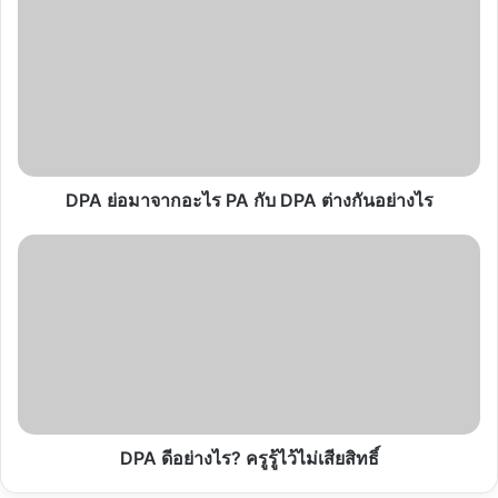
ย่อ
มา
จาก
อะไร
PA
กับ
DPA
ต่าง
กัน
DPA ย่อมาจากอะไร PA กับ DPA ต่างกันอย่างไร
อย่างไร
DPA
ดี
อย่างไร?
ครู
รู้
ไว้
ไม่
เสีย
สิทธิ์
DPA ดีอย่างไร? ครูรู้ไว้ไม่เสียสิทธิ์